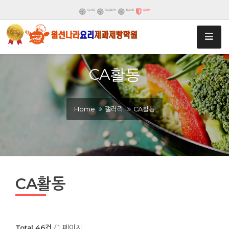
CLASS
GALLERY
BOARD
ADMIN
CA활동
Home
갤러리
CA활동
CA활동
Total 46건
1 페이지