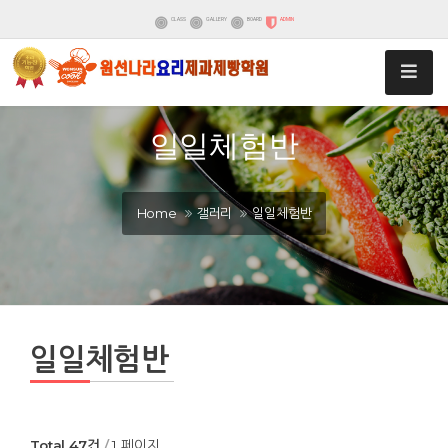
CLASS
GALLERY
BOARD
ADMIN
일일체험반
Home
갤러리
일일체험반
일일체험반
Total 47건
1 페이지