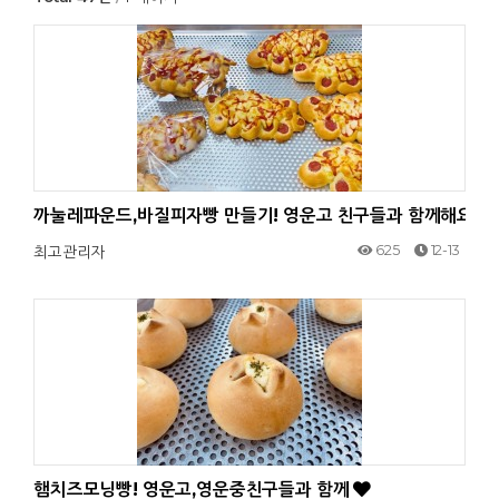
까눌레파운드,바질피자빵 만들기! 영운고 친구들과 함께해요!
625
12-13
최고관리자
햄치즈모닝빵! 영운고,영운중친구들과 함께