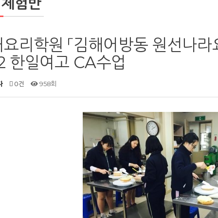
일체험반
요리학원 「김해어방동 원선나라요
02 한일여고 CA수업
자
0건
958회