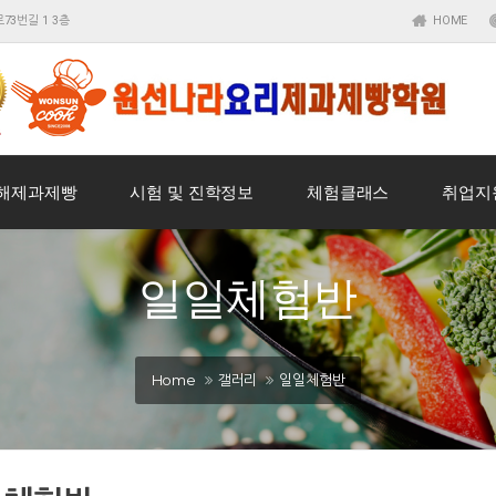
73번길 1 3층
HOME
해제과제빵
시험 및 진학정보
체험클래스
취업지
일일체험반
Home
갤러리
일일체험반