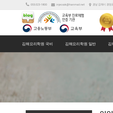
055-323-1800
injecook@hanmail.net
경남 김해시 경원로
김해요리학원 국비
김해요리학원 일반
김