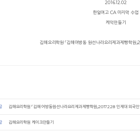
2016.12.02
한일여고 CA 마지막 수업
케익만들기
김해요리학원 「김해어방동 원선나라요리제과제빵학원」2016
글
김해요리학원 「김해 어방동원선나라요리제과제빵학원」2017.2.28 인제대 외국인
글
김해요리학원 케이크만들기