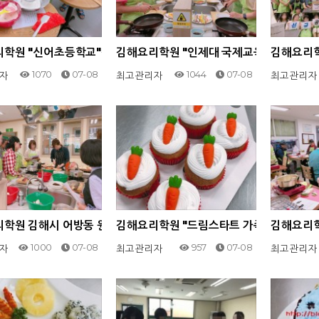
학원 "신어초등학교"김해시 어방동 원선나라요리제과제빵학원 20
김해요리학원 "인제대 국제교육원"김해시 
김해요리학
1070
07-08
1044
07-08
자
최고관리자
최고관리자
학원 김해시 어방동 원선나라요리제과제빵학원 "김해시 다문화 센터
김해요리학원 "드림스타트 가족체험"김해 어
김해요리학
1000
07-08
957
07-08
자
최고관리자
최고관리자