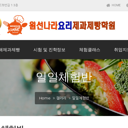
73번길 1 3층
HOME
해제과제빵
시험 및 진학정보
체험클래스
취업지
일일체험반
Home
갤러리
일일체험반