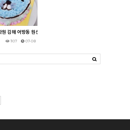
학교 동아리활동
제빵학원」2017.09.29 분성여고 송편만들기 체험
원 김해 어방동 원선나라요리제과제빵학원 5월 어린이날 케익,쿠기
1107
07-08