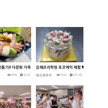
께
들기!! 다문화 가족지원센터와 함께하는 요리-!
김해요리학원 초코케익 체험
676
12-13
1041
07-08
최고관리자