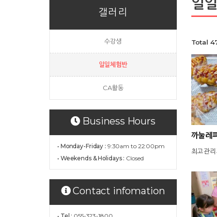
일
갤러리
수강생
Total 
일일체험반
CA활동
Business Hours
까눌레파
• Monday-Friday :
9:30am to 22:00pm
최고관리
• Weekends & Holidays :
Closed
Contact infomation
• Tel :
055-323-1800