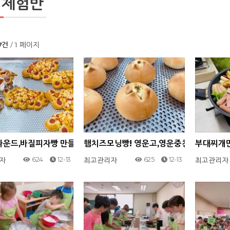
일체험반
47건
1 페이지
운드,바질피자빵 만들기! 영운고 친구들과 함께해요!
햄치즈모닝빵! 영운고,영운중친구들과 함
부대찌개만
624
12-13
625
12-13
자
최고관리자
최고관리자