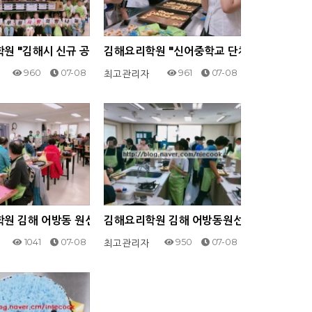
18
어방동 원선나라요리제과제빵학원 2018
원 "김해시 신규 공무원 봉사단"2018. 09. 10.김해시 어방동
김해요리학원 "신어중학교 단체 체험" 원
960
07-08
961
07-08
최고관리자
 체험"
방동원선나라제과제빵학원 2018.03.17
원 김해 어방동 원선나라요리제과제빵학원 2018.02.21. 덕천 
김해요리학원 김해 어방동원선나라제과제빵학원 
1041
07-08
950
07-08
최고관리자