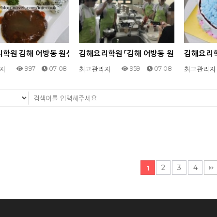
학원 김해 어방동 원선나라요리제과제빵학원 '2017.10.13활천중
김해요리학원 「김해 어방동 원선나라요리제과
김해요리학
997
07-08
959
07-08
자
최고관리자
최고관리자
2
3
4
1