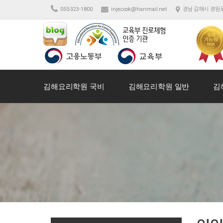
055-323-1800
injecook@hanmail.net
경남 김해시 경원로
김해요리학원 국비
김해요리학원 일반
김