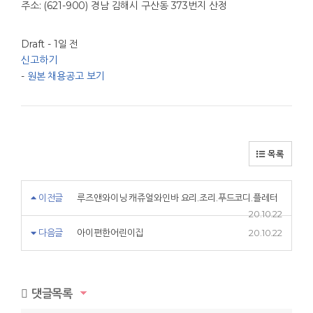
주소: (621-900) 경남 김해시 구산동 373번지 산정
Draft
- 1일 전
신고하기
-
원본 채용공고 보기
목록
이전글
루즈앤와이닝 캐쥬얼와인바 요리.조리.푸드코디.플레터
20.10.22
다음글
아이편한어린이집
20.10.22
댓글목록