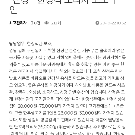
"산정 " 한정식 조리사 보조 구
인
최고관리자
0건
1,213회
20-10-22 18:32
담당업무:
한정식관 보조;
경남 김해 구산동에 위치한 산정은 분성산 기슭 푸른 숲속이라 맑은
공기를 마음껏 마실수 있고 지하 암반층에서 솟아나는 정정지하수를
먹을수 있고 아름다운 정원속에서 휴식을 취할수 있는 이런 좋은 환
경은 전국에서 유일하다시피 한 외식업소입니다. 또한 산정은 천연
발효 식품을 바탕으로 건강한 음식을 만드는 것을 최고의 가치로 삼
고 있으며, 좋은 음식을 제공하기 위해 천연발효 식품을 만드는 식초
관, 장독대, 숙성실, 소금창고, 청정 암반수 샘이 있습니다. 산정은 크
게 한정식관과 고기관으로 되어 있습니다. 한정식관에는 한정식상차
림이 28,000원~75,000원의 가격이 있으며 고기관에는 1++등급
의 고급 한우생고기를 1인분 28,000원~33,000원의 가격이 있습
니다. 또한 생갈비 양념갈비도 판매하고 있습니다. 더불어 웰빙음식
인 단호박요리도(55,000원) 취급하고 있습니다. 주요행사로는 웨딩
(야외/실내), 칠순, 팔순, 돌, 세미나 등을 주로 하고 있습니다. 한정식