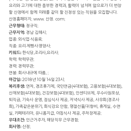
요리와 고기에 대한 풍부한 경력과, 활력이 넘치며 앞으로가 더 번창
할 산정에서 함께 미래를 같이 할 진정성 있는 직원을 모집합니다.
산정홈페이지; www. 산정. com;
근무형태:
정규직;
근무지역:
경남 김해시;
업종: 외식업·식음료;
직종: 요리·제빵사·영양사;
키워드:
한식당,조리사,요리사;
학력: 학력무관;
경력: 경력무관;
연봉: 회사내규에 따름, ;
마감일:
2018년 10월 14일 23시;
복리후생:
연차, 경조휴가제, 국민연금(4대보험), 고용보험(4대보험),
산재보험(4대보험), 건강보험(4대보험), 인센티브제, 우수사원포상,
퇴직금, 기숙사 운영, 점심식사 제공, 저녁식사 제공, 사우회(경조사
회), 가족같은분위기, 회식강요 안함, 명절선물/귀향비, 휴게실, 수면
실, 카페테리아, 유니폼지급, 아침식사 제공, 주차장제공;
우대조건:
인근거주자, 해당직무 근무경험;
회사명:
산정;